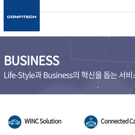
BUSINESS
Life-Style과 Business의 혁신을 돕는 
WINC Solution
Connected C