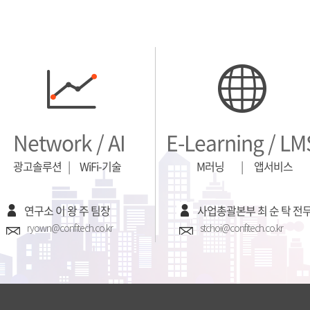
Network / AI
E-Learning / LM
광고솔루션
|
WiFi-기술
M러닝
|
앱서비스
연구소 이 왕 주 팀장
사업총괄본부 최 순 탁 전
ryown@confitech.co.kr
stchoi@confitech.co.kr