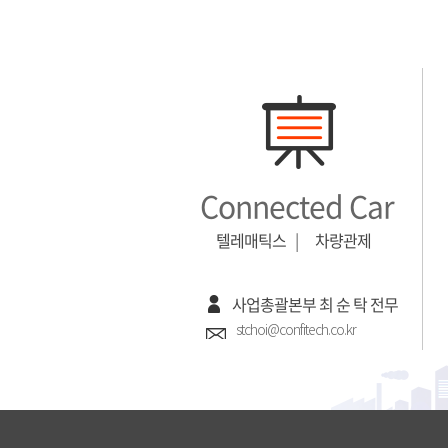
Connected Car
텔레매틱스
|
차량관제
사업총괄본부 최 순 탁 전무
stchoi@confitech.co.kr