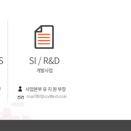
S
SI / R&D
개발사업
무
사업본부 유 지 원 부장
max7897@confitech.co.kr